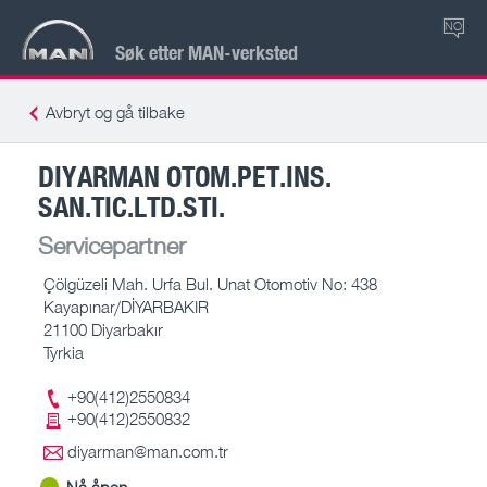
NO
Søk etter MAN-verksted
Avbryt og gå tilbake
DIYARMAN OTOM.PET.INS.
SAN.TIC.LTD.STI.
Servicepartner
Çölgüzeli Mah. Urfa Bul. Unat Otomotiv No: 438
Kayapınar/DİYARBAKIR
21100 Diyarbakır
Tyrkia
+90(412)2550834
+90(412)2550832
diyarman@man.com.tr
Nå åpen