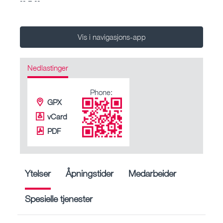
Vis i navigasjons-app
Nedlastinger
Phone:
GPX
vCard
PDF
Ytelser
Åpningstider
Medarbeider
Spesielle tjenester