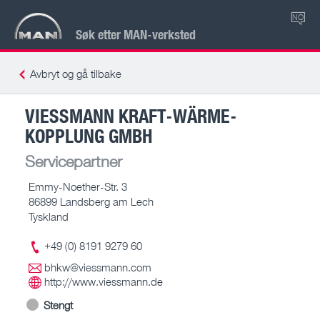
NO
Søk etter MAN-verksted
Avbryt og gå tilbake
VIESSMANN KRAFT-WÄRME-
KOPPLUNG GMBH
Servicepartner
Emmy-Noether-Str. 3
86899 Landsberg am Lech
Tyskland
+49 (0) 8191 9279 60
bhkw@viessmann.com
http://www.viessmann.de
Stengt
-- – --