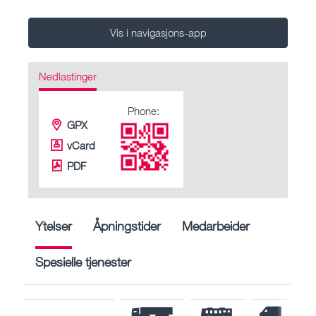
Vis i navigasjons-app
Nedlastinger
Phone:
GPX
vCard
PDF
Ytelser
Åpningstider
Medarbeider
Spesielle tjenester