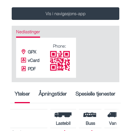
Vis i navigasjons-app
Nedlastinger
Phone:
GPX
vCard
PDF
Ytelser
Åpningstider
Spesielle tjenester
Lastebil
Buss
Van