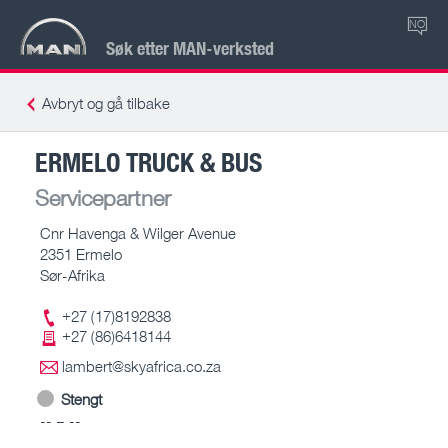
NO
Søk etter MAN-verksted
Avbryt og gå tilbake
ERMELO TRUCK & BUS
Servicepartner
Cnr Havenga & Wilger Avenue
2351 Ermelo
Sør-Afrika
+27 (17)8192838
+27 (86)6418144
lambert@skyafrica.co.za
Stengt
-- – --