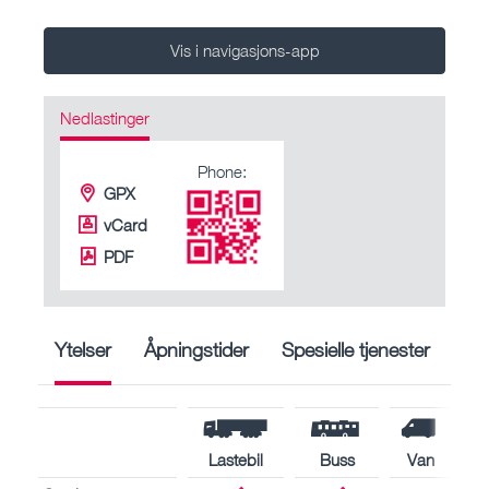
Vis i navigasjons-app
Nedlastinger
Phone:
GPX
vCard
PDF
Ytelser
Åpningstider
Spesielle tjenester
Lastebil
Buss
Van