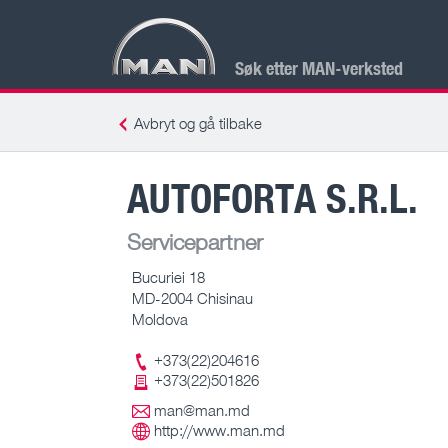
Søk etter MAN-verksted
Avbryt og gå tilbake
AUTOFORTA S.R.L.
Servicepartner
Bucuriei 18
MD-2004 Chisinau
Moldova
+373(22)204616
+373(22)501826
man@man.md
http://www.man.md