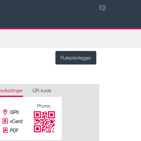
NO
Ruteplanlegger
edlastinger
QR-kode
Phone:
GPX
vCard
PDF