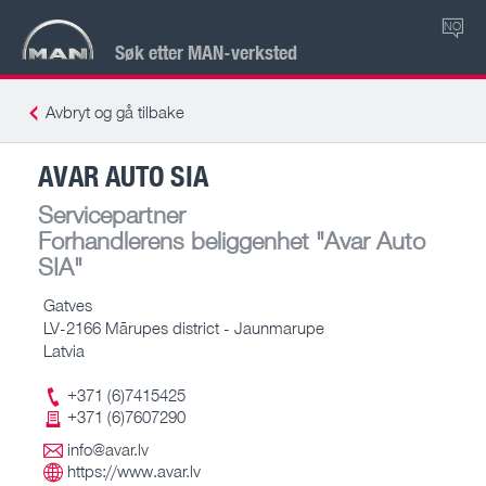
NO
Søk etter MAN-verksted
Avbryt og gå tilbake
AVAR AUTO SIA
Servicepartner
Forhandlerens beliggenhet
"Avar Auto
SIA"
Gatves
LV-2166 Mārupes district - Jaunmarupe
Latvia
+371 (6)7415425
+371 (6)7607290
info@avar.lv
https://www.avar.lv