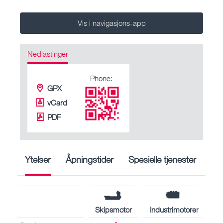
Vis i navigasjons-app
Nedlastinger
Phone:
GPX
vCard
PDF
Ytelser
Åpningstider
Spesielle tjenester
Skipsmotor
Industrimotorer