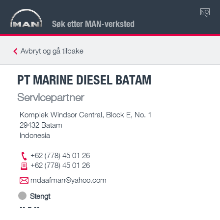
NO
Søk etter MAN-verksted
Avbryt og gå tilbake
PT MARINE DIESEL BATAM
Servicepartner
Komplek Windsor Central, Block E, No. 1
29432 Batam
Indonesia
+62 (778) 45 01 26
+62 (778) 45 01 26
mdaafman@yahoo.com
Stengt
-- – --