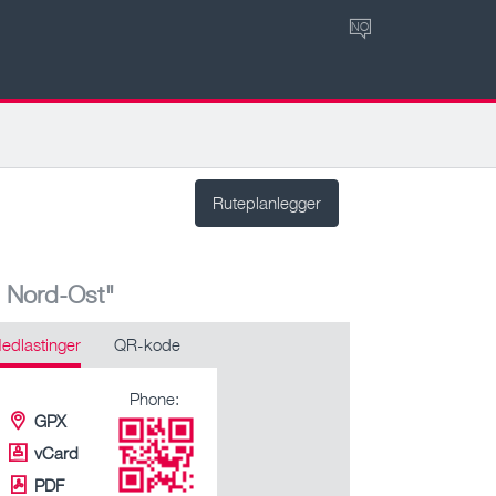
NO
Ruteplanlegger
n Nord-Ost"
edlastinger
QR-kode
Phone:
GPX
vCard
PDF