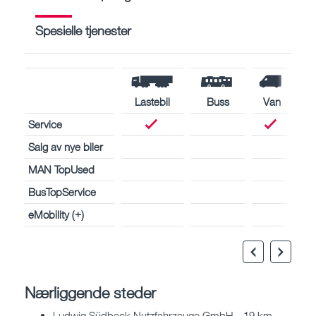
Spesielle tjenester
Lastebil
Buss
Van
Service
Salg av nye biler
MAN TopUsed
BusTopService
eMobility (+)
Nærliggende steder
Ludwig Südbeck Nutzfahrzeuge GmbH - 19 km