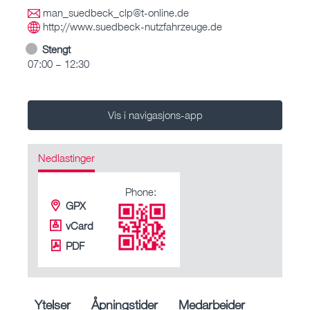
man_suedbeck_clp@t-online.de
http://www.suedbeck-nutzfahrzeuge.de
Stengt
07:00 – 12:30
Vis i navigasjons-app
Nedlastinger
Phone:
GPX
vCard
PDF
Ytelser
Åpningstider
Medarbeider