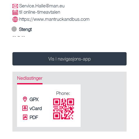
Service.Halle@man.eu
til online-timeavtalen
https://www.mantruckandbus.com
Stengt
-- – --
Vis i navigasjons-app
Nedlastinger
Phone:
GPX
vCard
PDF