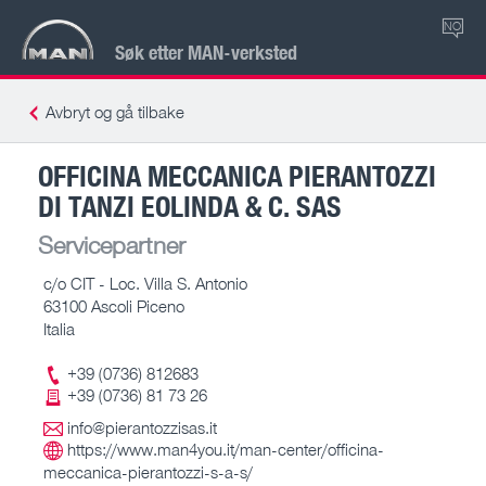
NO
Søk etter MAN-verksted
Avbryt og gå tilbake
OFFICINA MECCANICA PIERANTOZZI
DI TANZI EOLINDA & C. SAS
Servicepartner
c/o CIT - Loc. Villa S. Antonio
63100 Ascoli Piceno
Italia
+39 (0736) 812683
+39 (0736) 81 73 26
info@pierantozzisas.it
https://www.man4you.it/man-center/officina-
meccanica-pierantozzi-s-a-s/