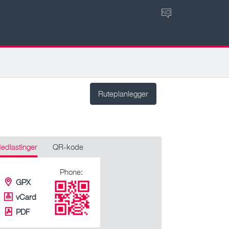
NO
Ruteplanlegger
edlastinger
QR-kode
Phone:
GPX
vCard
PDF