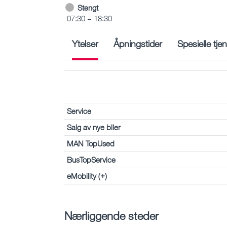
Stengt
07:30 – 18:30
Ytelser
Åpningstider
Spesielle tje
Service
Salg av nye biler
MAN TopUsed
BusTopService
eMobility (+)
Nærliggende steder