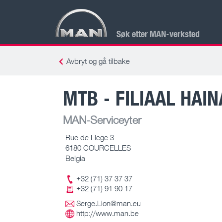
Søk etter MAN-verksted
Avbryt og gå tilbake
MTB - FILIAAL HAI
MAN-Serviceyter
Rue de Liege 3
6180 COURCELLES
Belgia
+32 (71) 37 37 37
+32 (71) 91 90 17
Serge.Lion@man.eu
http://www.man.be