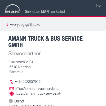
NO
Søk etter MAN-verksted
Avbryt og gå tilbake
AMANN TRUCK & BUS SERVICE
GMBH
Servicepartner
Galinastraße 31
6710 Nenzing
Østerrike
+43 (5522)52916
office@amann-truckservice.at
https://amann-truckservice.at/
Stengt
07:30 – 12:00, 13:00 – 18:00