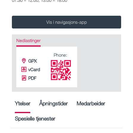
Vis i navigasjons-app
Nedlastinger
Phone:
GPX
vCard
PDF
Ytelser
Åpningstider
Medarbeider
Spesielle tjenester