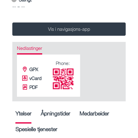
-- – --
Vis i navigasjons-app
Nedlastinger
Phone:
GPX
vCard
PDF
Ytelser
Åpningstider
Medarbeider
Spesielle tjenester