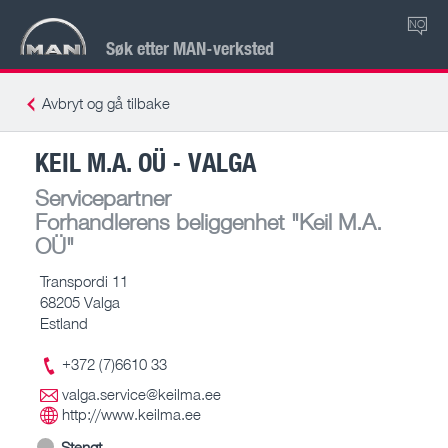
NO
Søk etter MAN-verksted
Avbryt og gå tilbake
KEIL M.A. OÜ - VALGA
Servicepartner
Forhandlerens beliggenhet
"Keil M.A.
OÜ"
Transpordi 11
68205 Valga
Estland
+372 (7)6610 33
valga.service@keilma.ee
http://www.keilma.ee
Stengt