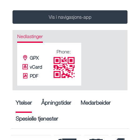
Vis i navigasjons-app
Nedlastinger
Phone:
GPX
vCard
PDF
Ytelser
Åpningstider
Medarbeider
Spesielle tjenester