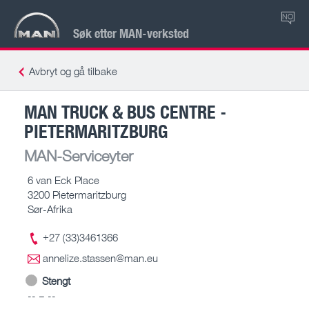
NO
Søk etter MAN-verksted
Avbryt og gå tilbake
MAN TRUCK & BUS CENTRE -
PIETERMARITZBURG
MAN-Serviceyter
6 van Eck Place
3200 Pietermaritzburg
Sør-Afrika
+27 (33)3461366
annelize.stassen@man.eu
Stengt
-- – --