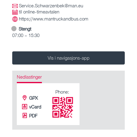
Service.Schwarzenbek@man.eu
til online-timeavtalen
https://www.mantruckandbus.com
Stengt
07:00 – 15:30
Vis i navigasjons-app
Nedlastinger
Phone:
GPX
vCard
PDF