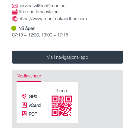
service.wittlich@man.eu
til online-timeavtalen
https://www.mantruckandbus.com
Nå åpen
07:15 – 12:30, 13:00 – 17:15
Vis i navigasjons-app
Nedlastinger
Phone:
GPX
vCard
PDF