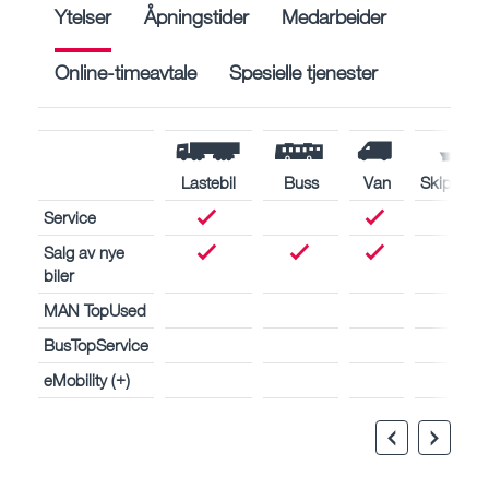
Ytelser
Åpningstider
Medarbeider
Online-timeavtale
Spesielle tjenester
Lastebil
Buss
Van
Skipsmot
Service
Salg av nye
biler
MAN TopUsed
BusTopService
eMobility (+)