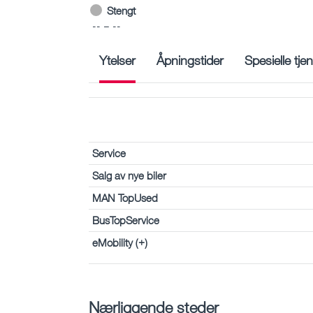
Stengt
-- – --
Ytelser
Åpningstider
Spesielle tje
Service
Salg av nye biler
MAN TopUsed
BusTopService
eMobility (+)
Nærliggende steder