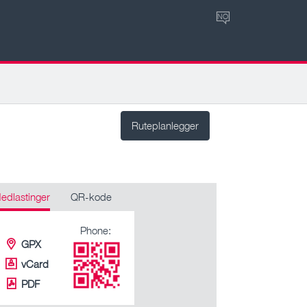
NO
Ruteplanlegger
edlastinger
QR-kode
Phone:
GPX
vCard
PDF