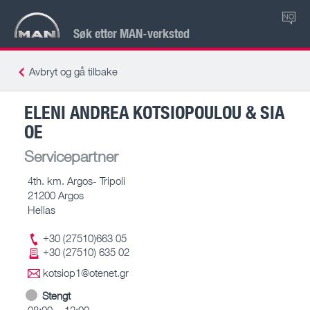
NO
Søk etter MAN-verksted
Avbryt og gå tilbake
ELENI ANDREA KOTSIOPOULOU & SIA
OE
Servicepartner
4th. km. Argos- Tripoli
21200 Argos
Hellas
+30 (27510)663 05
+30 (27510) 635 02
kotsiop1@otenet.gr
Stengt
08:00 – 12:00