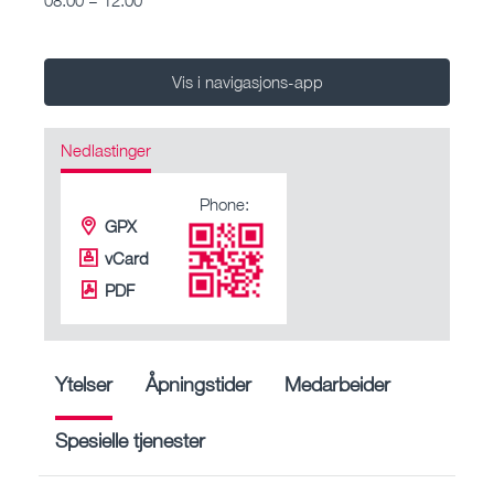
Vis i navigasjons-app
Nedlastinger
Phone:
GPX
vCard
PDF
Ytelser
Åpningstider
Medarbeider
Spesielle tjenester