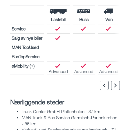
Lastebil
Buss
Van
Service
Salg av nye biler
MAN TopUsed
BusTopService
eMobility (+)
Advanced
Advanced
Advanced
Nærliggende steder
Truck Center GmbH Pfaffenhofen - 37 km
MAN Truck & Bus Service Garmisch-Partenkirchen
- 56 km
Verkauf- und Serviceniederlassung Innsbruck - 71