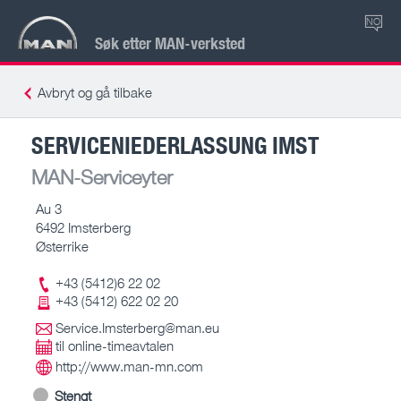
NO
Søk etter MAN-verksted
Avbryt og gå tilbake
SERVICENIEDERLASSUNG IMST
MAN-Serviceyter
Au 3
6492 Imsterberg
Østerrike
+43 (5412)6 22 02
+43 (5412) 622 02 20
Service.Imsterberg@man.eu
til online-timeavtalen
http://www.man-mn.com
Stengt