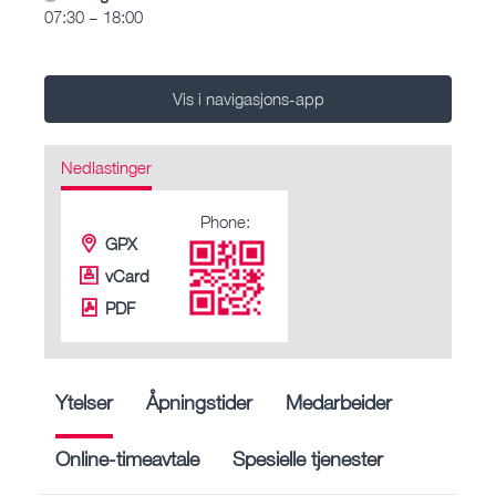
07:30 – 18:00
Vis i navigasjons-app
Nedlastinger
Phone:
GPX
vCard
PDF
Ytelser
Åpningstider
Medarbeider
Online-timeavtale
Spesielle tjenester