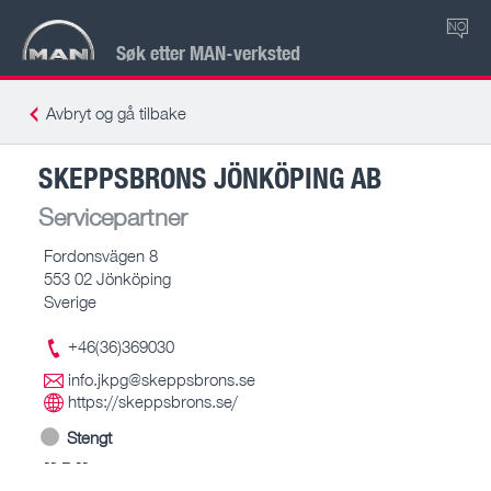
NO
Søk etter MAN-verksted
Avbryt og gå tilbake
SKEPPSBRONS JÖNKÖPING AB
Servicepartner
Fordonsvägen 8
553 02 Jönköping
Sverige
+46(36)369030
info.jkpg@skeppsbrons.se
https://skeppsbrons.se/
Stengt
-- – --