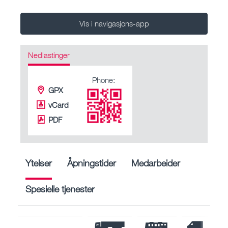
Vis i navigasjons-app
Nedlastinger
Phone:
GPX
vCard
PDF
Ytelser
Åpningstider
Medarbeider
Spesielle tjenester