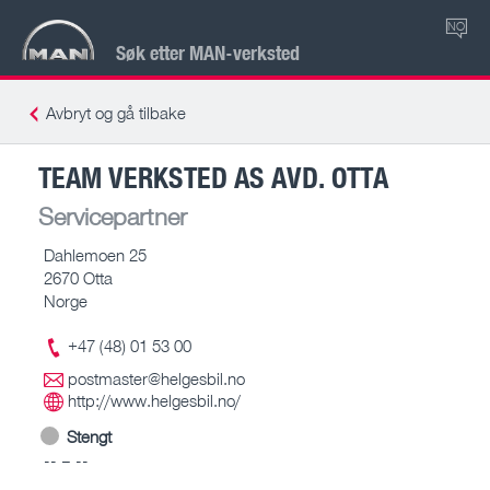
NO
Søk etter MAN-verksted
Avbryt og gå tilbake
TEAM VERKSTED AS AVD. OTTA
Servicepartner
Dahlemoen 25
2670 Otta
Norge
+47 (48) 01 53 00
postmaster@helgesbil.no
http://www.helgesbil.no/
Stengt
-- – --