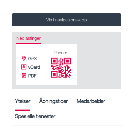
Vis i navigasjons-app
Nedlastinger
Phone:
GPX
vCard
PDF
Ytelser
Åpningstider
Medarbeider
Spesielle tjenester