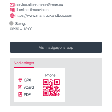
service.altenkirchen@man.eu
til online-timeavtalen
https://www.mantruckandbus.com
Stengt
06:30 – 13:00
Vis i navigasjons-app
Nedlastinger
Phone:
GPX
vCard
PDF