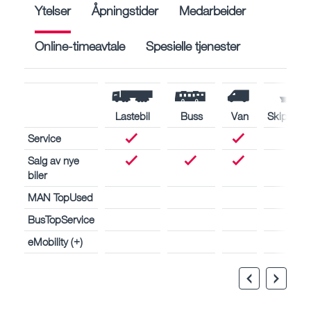
Ytelser
Åpningstider
Medarbeider
Online-timeavtale
Spesielle tjenester
Lastebil
Buss
Van
Skipsmot
Service
Salg av nye
biler
MAN TopUsed
BusTopService
eMobility (+)