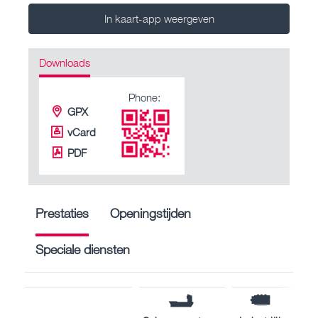
In kaart-app weergeven
Downloads
Phone:
GPX
vCard
PDF
Prestaties
Openingstijden
Speciale diensten