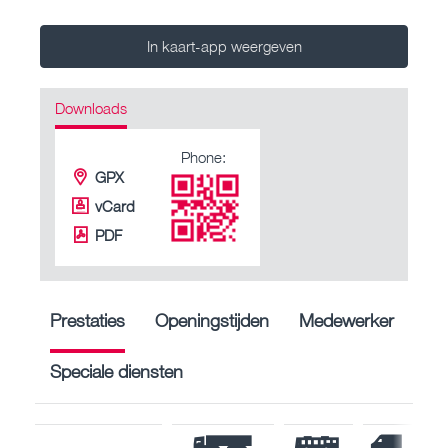
In kaart-app weergeven
Downloads
Phone:
GPX
vCard
PDF
Prestaties
Openingstijden
Medewerker
Speciale diensten