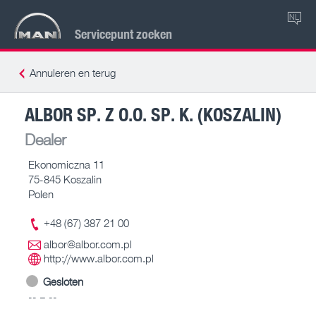
NL
Servicepunt zoeken
Annuleren en terug
ALBOR SP. Z O.O. SP. K. (KOSZALIN)
Dealer
Ekonomiczna 11
75-845 Koszalin
Polen
+48 (67) 387 21 00
albor@albor.com.pl
http://www.albor.com.pl
Gesloten
-- – --