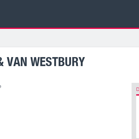
& VAN WESTBURY
e
D