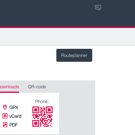
NL
Routeplanner
ownloads
QR-code
Phone:
GPX
vCard
PDF