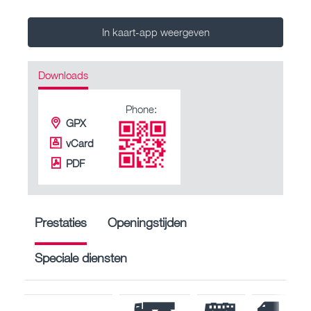
In kaart-app weergeven
Downloads
Phone:
GPX
vCard
PDF
Prestaties
Openingstijden
Speciale diensten