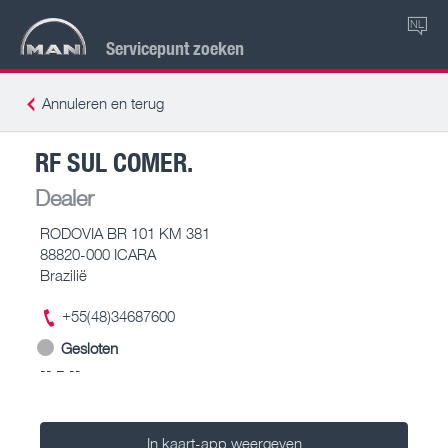
NL
Servicepunt zoeken
Annuleren en terug
RF SUL COMER.
Dealer
RODOVIA BR 101 KM 381
88820-000 ICARA
Brazilië
+55(48)34687600
Gesloten
-- – --
In kaart-app weergeven