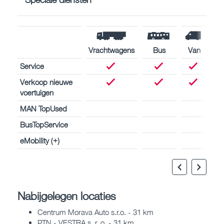
Vrachtwagens
Bus
Van
Service
Verkoop nieuwe
voertuigen
MAN TopUsed
BusTopService
eMobility (+)
Nabijgelegen locaties
Centrum Morava Auto s.r.o. - 31 km
PTN - VESTRA s. r. o. - 31 km