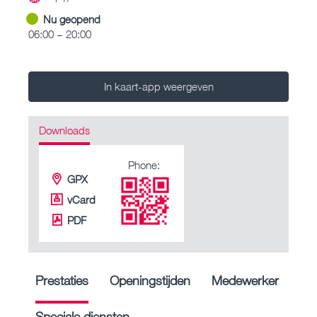
Nu geopend
06:00 – 20:00
In kaart-app weergeven
Downloads
Phone:
GPX
vCard
PDF
Prestaties
Openingstijden
Medewerker
Speciale diensten