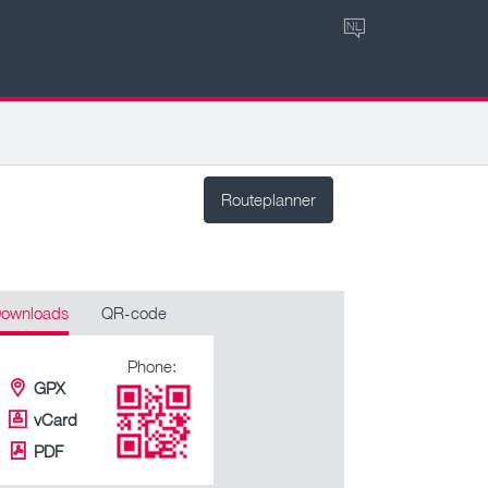
NL
Routeplanner
ownloads
QR-code
Phone:
GPX
vCard
PDF