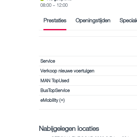
08:00 – 12:00
Prestaties
Openingstijden
Special
Service
Verkoop nieuwe voertuigen
MAN TopUsed
BusTopService
eMobility (+)
Nabijgelegen locaties