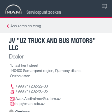
NL
Servicepunt zoeken
Annuleren en terug
JV "UZ TRUCK AND BUS MOTORS"
LLC
Dealer
1, Tashkent street
140400 Samarqand region, Djambay district
Oezbekistan
+998(71) 202-22-33
+998(71) 202-50-05
Avaz.Abdiraimov@uztbm.uz
http://man-sdc.uz
Gesloten