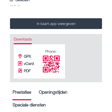
-- – --
In kaart-app weergeven
Downloads
Phone:
GPX
vCard
PDF
Prestaties
Openingstijden
Speciale diensten