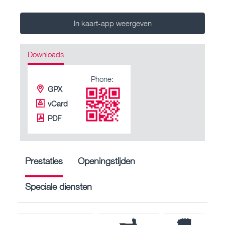
In kaart-app weergeven
Downloads
Phone:
GPX
vCard
PDF
Prestaties
Openingstijden
Speciale diensten