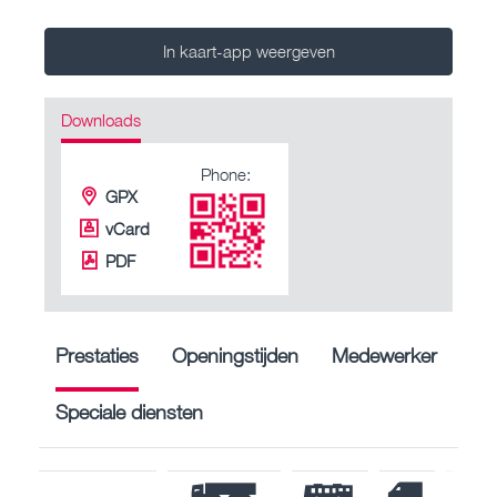
In kaart-app weergeven
Downloads
Phone:
GPX
vCard
PDF
Prestaties
Openingstijden
Medewerker
Speciale diensten