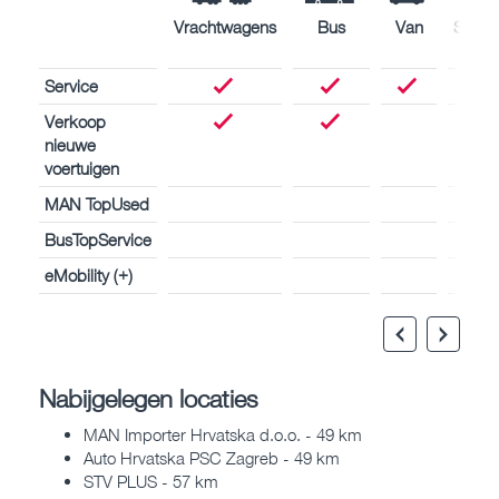
Vrachtwagens
Bus
Van
Schee
Service
Verkoop
nieuwe
voertuigen
MAN TopUsed
BusTopService
eMobility (+)
Nabijgelegen locaties
MAN Importer Hrvatska d.o.o. - 49 km
Auto Hrvatska PSC Zagreb - 49 km
STV PLUS - 57 km