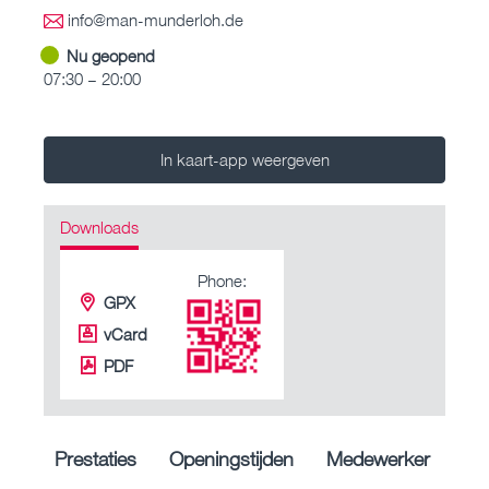
info@man-munderloh.de
Nu geopend
07:30 – 20:00
In kaart-app weergeven
Downloads
Phone:
GPX
vCard
PDF
Prestaties
Openingstijden
Medewerker