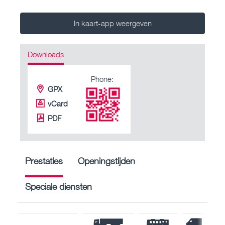
In kaart-app weergeven
Downloads
Phone:
GPX
vCard
PDF
Prestaties
Openingstijden
Speciale diensten