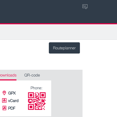
NL
Routeplanner
ownloads
QR-code
Phone:
GPX
vCard
PDF