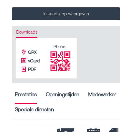
In kaart-app weergeven
Downloads
Phone:
GPX
vCard
PDF
Prestaties
Openingstijden
Medewerker
Speciale diensten