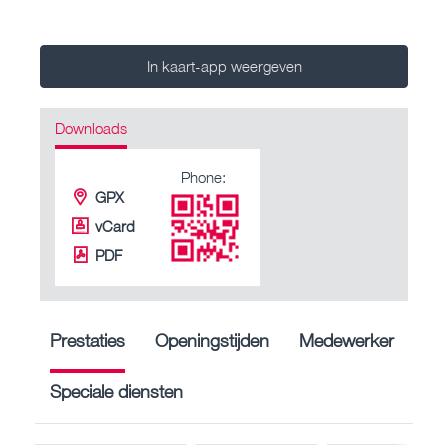
In kaart-app weergeven
Downloads
Phone:
GPX
vCard
PDF
Prestaties
Openingstijden
Medewerker
Speciale diensten