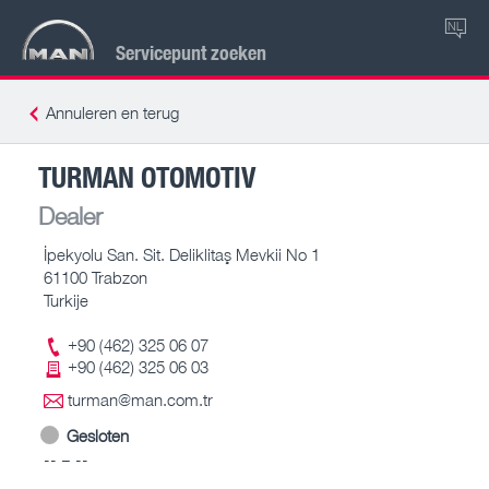
NL
Servicepunt zoeken
Annuleren en terug
TURMAN OTOMOTIV
Dealer
İpekyolu San. Sit. Deliklitaş Mevkii No 1
61100 Trabzon
Turkije
+90 (462) 325 06 07
+90 (462) 325 06 03
turman@man.com.tr
Gesloten
-- – --