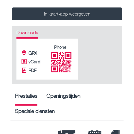
In kaart-app weergeven
Downloads
Phone:
GPX
vCard
PDF
Prestaties
Openingstijden
Speciale diensten