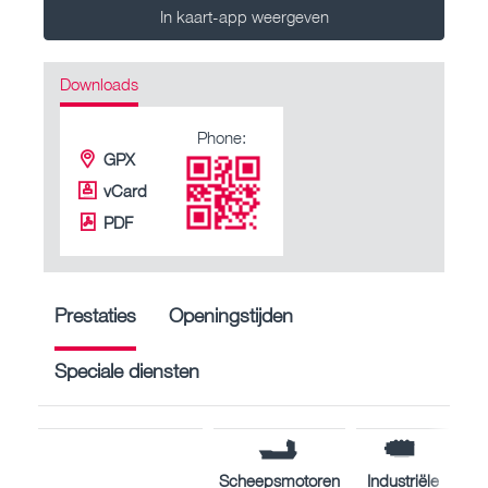
In kaart-app weergeven
Downloads
Phone:
GPX
vCard
PDF
Prestaties
Openingstijden
Speciale diensten
Scheepsmotoren
Industriële