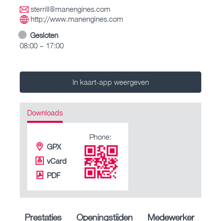
sterrill@manengines.com
http://www.manengines.com
Gesloten
08:00 – 17:00
In kaart-app weergeven
Downloads
Phone:
GPX
vCard
PDF
Prestaties
Openingstijden
Medewerker