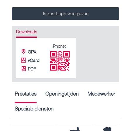
In kaart-app weergeven
Downloads
Phone:
GPX
vCard
PDF
Prestaties
Openingstijden
Medewerker
Speciale diensten