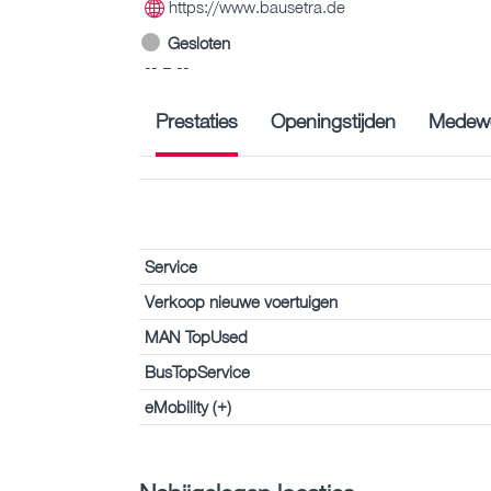
https://www.bausetra.de
Gesloten
-- – --
Prestaties
Openingstijden
Medewe
Service
Verkoop nieuwe voertuigen
MAN TopUsed
BusTopService
eMobility (+)