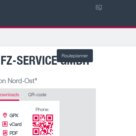
NL
FZ-SERVICE GMBH
Routeplanner
ion Nord-Ost"
ownloads
QR-code
Phone:
GPX
vCard
PDF