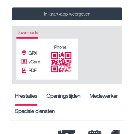
In kaart-app weergeven
Downloads
Phone:
GPX
vCard
PDF
Prestaties
Openingstijden
Medewerker
Speciale diensten