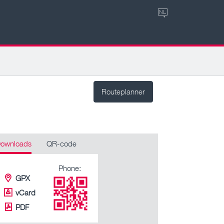
NL
Routeplanner
ownloads
QR-code
Phone:
GPX
vCard
PDF