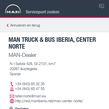
NL
Servicepunt zoeken
Annuleren en terug
MAN TRUCK & BUS IBERIA, CENTER
NORTE
MAN-Dealer
N-I Salida 428, GI-2131, km7
20267 Ikaztegieta
Spanje
+34 (943) 65 32 35
+34 (943) 65 47 55
taller.norte@man.eu
http://red.maniberia.net/man-center-norte/
Gesloten