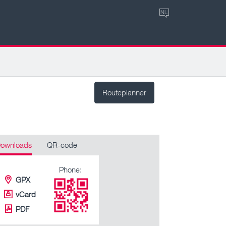
NL
Routeplanner
ownloads
QR-code
Phone:
GPX
vCard
PDF